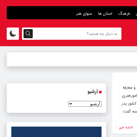
فرهنگ
استان ها
منهای هنر
 معارفه
آرشیو
امورهنری
کشور یدر
لسه گفت:
ادامه خبر