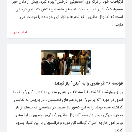
ارتباطات خود از ترانه وی “سمفونی آذرخش” بهره گیرد، بیش از دادن خبر
سمبولیک”، در راه به رسمیت شناختن فلسطین تلاش کند. این درحالی
است که امانوئل ماکرون، که شعرها و آواز این خواننده را دوست می
دارد،...
ادامه خبر
فرانسه ۲۶ اثر هنری را به “بنن” باز گرداند
روزز چهارشنبه گذشته، فرانسه 26 اثر هنری متعلق به کشور "ببن" را که تا
امروز در موزه "که برانلی"، موزه هنرهای نخستین ، در پاریس به نمایش
گذاشته شده بودند را به این کشور باز سپرد. در مراسمی که بیشتر از بار
نمادین بزرگی برخوردار بود، "امانوئل ماکرون"، رئیس جمهوری فرانسه و
وزیر امور خارجه "بنن"، گردانندگان موزه و فرانسویان با این اشیاء بدرود
گفتند.