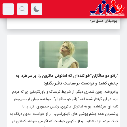
سرتیتر جدیدترین اخبار
بوطیقای عشق در هزا
-
“زآئو دو ساگازان”خواننده‌ای که امانوئل ماکرون را، بر سر غزه، به
چالش کشید و توانست بر سیاست تاثیر بگذارد
برافروخته، چون شماری دیگر، از شرایط ترسناک و باورنکردنی ای که مردم
غزه در آن گرفتار شده اند، “زآئو دو ساگازان”، خواننده جوان فرانسوی،در
نامه ای سرگشاده، رو به امانوئل ماکرون، رئیس جمهوری، کرد و، با
برشمردن همه چشم پوشی های ناپذیرفتنی، از او خواست بدون درنگ به
کمک مردم غزه بشتابد. او از ماکرون خواست که اگر می خواهد کماکان در