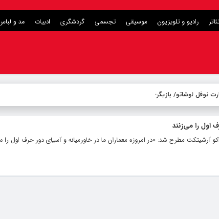
ئاتر
رادیو و تلویزیون
موسیقی
تجسمی
گردشگری
ادبیات
مد و لباس
ت نوفل لوشاتو/ بازیگران م
-
ف اول را می‌زنند
و آرشیتکت مطرح شد: «در امروزه معماران ما در خاورمیانه و آسیای دور حرف اول را م