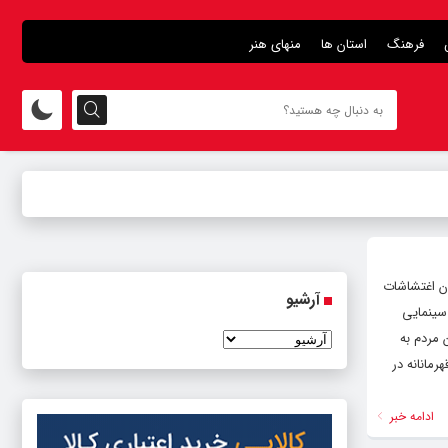
فرهنگ
استان ها
منهای هنر
در جریان اغتشاشات
آرشیو
سینمایی
 مردم به
زله بم و اقدامات قهرمانانه در
ادامه خبر