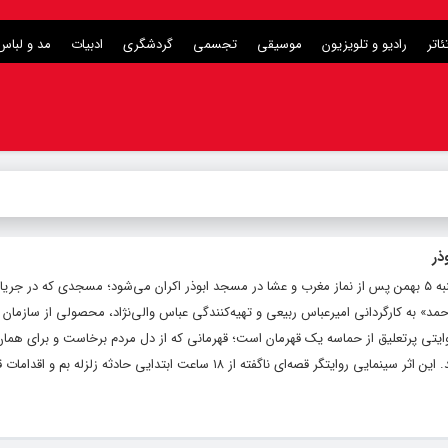
ئاتر
رادیو و تلویزیون
موسیقی
تجسمی
گردشگری
ادبیات
مد و لباس
ذر
هنرمندنیوز: فیلم سینمایی «احمد» امروز یکشنبه ۵ بهمن پس از نماز مغرب و عشا در مسجد ابوذر اکران می‌شود؛ مسجدی که 
د» به کارگردانی امیرعباس ربیعی و تهیه‌کنندگی عباس والی‌نژاد، محصولی از سازمان 
یتی پرتعلیق از حماسه یک قهرمان است؛ قهرمانی که از دل مردم برخاست و برای همان
میدان زد تا ایده‌ای به‌ظاهر محال را شدنی کند. این اثر سینمایی روایتگر قصه‌ای ناگفته از ۱۸ ساعت ابتدایی حادثه زل