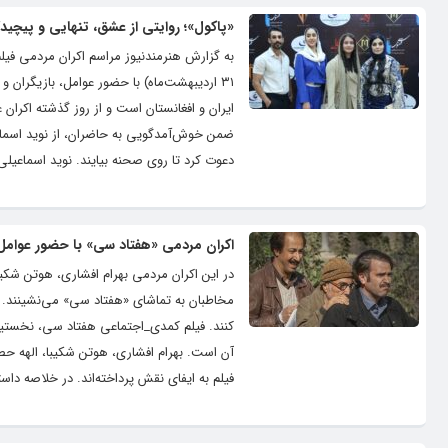
«پاکول»؛ روایتی از عشق، تنهایی و پیچید
به گزارش هنرمندنیوز مراسم اکران مردمی فیل
۳۱ اردیبهشت‌ماه) با حضور عوامل، بازیگران
ایران و افغانستان است و از روز گذشته اکران 
ضمن خوش‌آمدگویی به حاضران، از نوید اسما
دعوت کرد تا روی صحنه بیایند. نوید اسماعیلی 
اکران مردمی «هفتاد سی» با حضور عوامل 
در این اکران مردمی بهرام افشاری، هوتن شک
مخاطبان به تماشای «هفتاد سی» می‌نشینند. علا
کنند. فیلم کمدی_اجتماعی هفتاد سی، نخستین 
آن است. بهرام افشاری، هوتن شکیبا، الهه 
فیلم به ایفای نقش پرداخته‌اند. در خلاصه دا