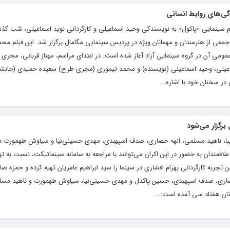
گی‌های روابط انسانی
م سینمایی «پاکول» به نویسندگی وحید اسماعیلی و کارگردانی نوید اسماعیلی، شب گذش
 و جمعی از هنرمندان و مهمانان ویژه در پردیس سینمایی مگامال برگزار شد. این فیلم 
عمومی آن در گروه سینمایی آزاد آغاز شده است. در ابتدای مراسم، مهناز قربانی، مجری اف
عیلی، وحید اسماعیلی (نویسنده) و محمد تیموری (مجری طرح) سعیده حمیدی (جانشین 
در سخنان خود با اشاره...
برگزار می‌شود
یبا، ناهید مسلمی، الهه حصاری، صدف اسپهبدی، مهدی حسینی‌نیا و سیاوش طهمورث در
قمندان به حضور در این اکران می‌توانند با مراجعه به سامانه‌ سینماتیکت، نسبت به ته
تجربه کارگردانی بهرام افشاری در سینما را سید ابراهیم عامریان تهیه کرده و حمزه ص
حصاری، صدف اسپهبدی، حسین پاکدل و مهدی حسینی‌نیا، سیاوش طهمورث و ناهید مسل
ستان هفتاد سی آمده است:...