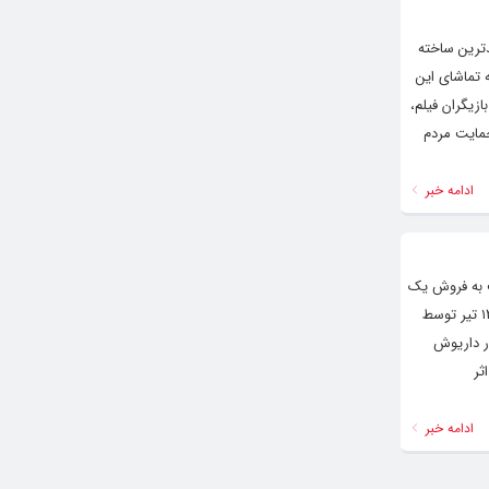
«آغوش باز» جدیدترین ساخته
گاران به تماشای این
زیگران فیلم،
حمایت مردم
ادامه خبر
ی داریوش یاری که در طول ۴ هفته اکران توانست به فروش یک
میلیارد تومانی در گیشه سینماها دست پیدا کند. «شورعاشقی» اولین فیلم سینمای ایران درباره کاروان اسرای کربلا است که از تاریخ ۱۳ تیر توسط
ر داریوش
ثر
ادامه خبر