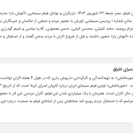
به گزارش هنرمندنیوز و به نقل از روابط عمومی فیلم، عصر جمعه ۲۳ شهریور ۱۴۰۳، بازیگران و عوامل فیلم سینمایی 
بهروز شعیبی به تهیه کنندگی علی سرتیپی در سالن شماره ۱ پردیس سینمایی کورش با حضور مردم و جمعی از عکاسان و خبرن
ترام برومند، حامد کمیلی، محسن کیایی، حسن معجونی، گلاره عباسی و شبنم گودرزی با
ده «آغوش باز» حضور داشتند و قبل از شروع اکران با مردم سخن گفتند و از استقبال و 
سرای اشراق
به نقل از روابط عمومی فیلم، فیلم سینمایی «شورعاشقی» به تهیه‌کنندگی و کارگردان
ال اکران است، همزمان با یک میلیاردی شدن این فیلم، اکران مردمی این اثر با حضو
مراسم که با استقبال مردم روبرو شد مخاطبان پس از تماشای فیلم به صحبت درباره این ا