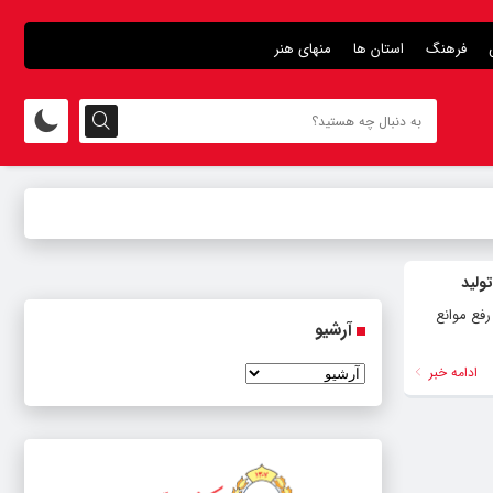
فرهنگ
استان ها
منهای هنر
ولید
فع موانع
آرشیو
ادامه خبر