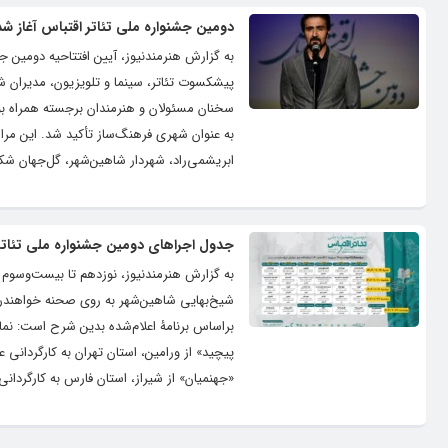
دومین جشنواره ملی تئاتر اقتباس آغاز شد
به گزارش هنرمندنیوز، آیین افتتاحیه دومین 
پیشکسوت تئاتر، سینما و تلویزیون، مدیران شه
سخنان مسئولان و هنرمندان برجسته همراه بود
به عنوان شهری فرهنگ‌ساز تأکید شد. این مر
ابریشمی‌راد، شهردار شاهین‌شهر، گل‌جهان ش
جدول اجراهای دومین جشنواره ملی تئاتر
شیخ‌بهایی شاهین‌شهر به روی صحنه خواهندرفت
براساس برنامۀ اعلام‌شده بدین شرح است: نمایش
پیچید» از ورامین، استان تهران به کارگردانی 
«جهنمیان» از شیراز، استان فارس به کارگردا