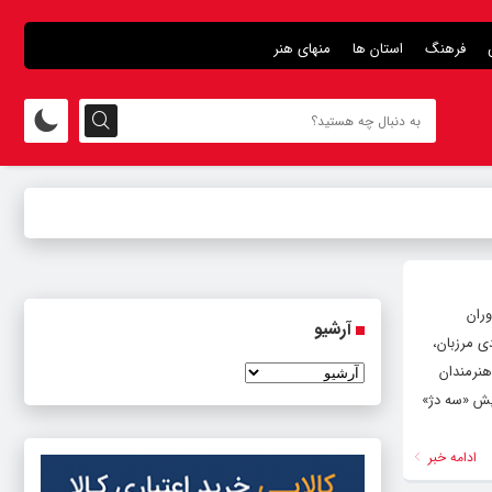
فرهنگ
استان ها
منهای هنر
وران
آرشیو
ی مرزبان،
هنرمندان
باسی شرکت‌کنندگان است.» جدول اجراهای شنبه ۱۹ مهرماه: نمایش «سه دژ»
ادامه خبر