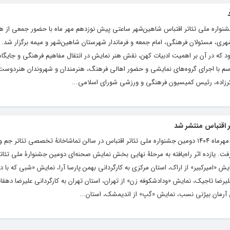
جشنواره ملی تئاتر اقتباس شاهین‌شهر ساعتی پیش نوزدهم مهر ماه با حضور جمعی از ه
ری، مسئولان فرهنگی، امام جمعه و فرماندار شهرستان شاهین‌شهر و میمه برگزار شد. ا
 که در آن بر اهمیت ادبیات کهن، نقش هنر نمایش در انتقال مفاهیم فرهنگی و جایگاه
اسم با اجرای گروه‌های نمایشی و حضور اهالی فرهنگ، هنرمندان و شهروندان هنردوست
کرزاده، رئیس کمیسیون فرهنگی و ورزشی شورای اسلامی...
 اقتباس منتشر شد
به گزارش هنرمندنیوز، نوزدهم تا بیست‌وسوم مهرماه ۱۴۰۴ دومین جشنواره ملی تئاتر اقتباس در سالن تماشاخانۀ تخصصی تئاتر جم 
. یازده اثر راه‌یافته به مرحلۀ نهایی بخش نمایش صحنه‌ای دومین جشنوارۀ ملی تئاتر
 «امیرکبیر» از اراک، استان مرکزی به کارگردانی بهمن پارسا آرا، نمایش «شبی که با د
علیرضا تاجیک، نمایش «ودادشکوفه زن» از تهران، استان تهران به کارگردانی علیرضا دهق
نی آرمان بیژنی نسب، نمایش «گپ» از اندیمشک، استان...