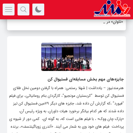
سرتیتر جدیدترین اخبار
«تاوان» در پر
_
جایزه‌های مهم بخش مسابقه‌ای فستیوال کن
هنرمندنیوز – یادداشت | شهلا رستمی: همراه با گرفتن دومین نخل طلای
فستیوال کن توسط “کربستیان مونجیو”، کارگردان بنام رومانیائی، برای فیلم
“فیورد” ،که گزارش آن داده شد، جایزه های دیگر ۷۹مین فستیوال کن تیز
داده شدند که هر کدام بیانگر برخورد هیات داوران، به ویژه رئیس آن،
«پارک چان ووک» ، با فیلم هایی است که، به گونه ای، کمی دور از شیوه ی
پرداخت فیلم های خود وی به شمار می آیند. «آندری زویاگینتسف»، برنده