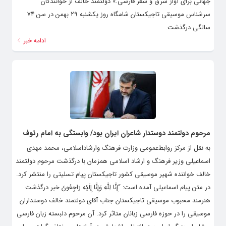
جهانی برای آواز شرق و شعر فارسی.» دولتمند خالف از خوانندگان
سرشناس موسیقی تاجیکستان شامگاه روز یکشنبه ۲۹ بهمن در سن ۷۴
سالگی درگذشت.
ادامه خبر
مرحوم دولتمند دوستدار شاعران ایران بود/ وابستگی به امام رئوف
به نقل از مرکز روابط‌عمومی وزارت فرهنگ وارشاداسلامی، محمد مهدی
اسماعیلی وزیر فرهنگ و ارشاد اسلامی همزمان با درگذشت مرحوم دولتمند
خالف خواننده شهیر موسیقی کشور تاجیکستان پیام تسلیتی را منتشر کرد.
در متن پیام اسماعیلی آمده است: “إِنَّا لِلَّهِ وَإِنَّا إِلَیْهِ رَاجِعُونَ خبر درگذشت
هنرمند محبوب موسیقی تاجیکستان جناب آقای دولتمند خالف دوستداران
موسیقی را در حوزه فارسی زبانان متاثر کرد. آن مرحوم دلبسته زبان فارسی