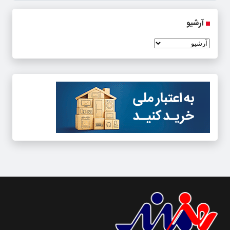
آرشیو