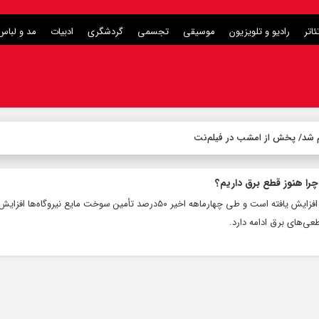
ئاتر
رادیو و تلویزیون
موسیقی
تجسمی
گردشگری
ادبیات
مد و لباس
لام شد/ پخش از امشب در فیلم‌نت
را هنوز قطع برق داریم؟
مصرف سوخت مایع نیروگاه‌ها حدود ۷۰درصد افزایش یافته است و طی چهارماهه اخیر ۵۰درصد تأمین سوخت مای
‌های برق ادامه دارد.