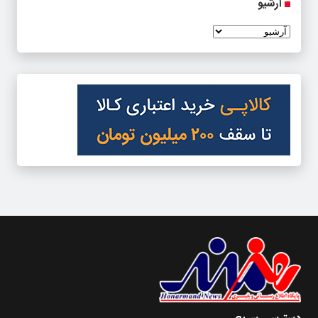
آرشیو