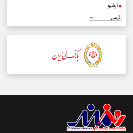
آرشیو