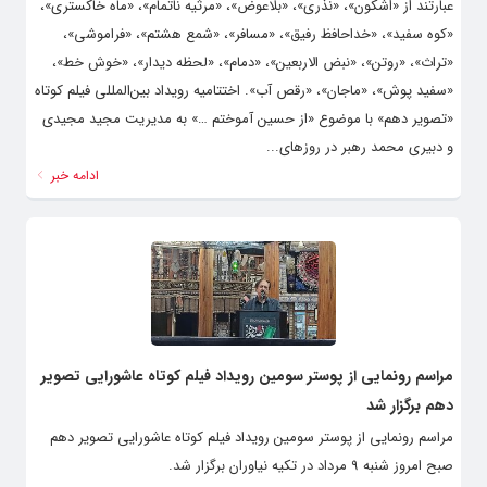
عبارتند از «اشکون»، «نذری»، «بلاعوض»، «مرثیه ناتمام»، «ماه خاکستری»،
«کوه سفید»، «خداحافظ رفیق»، «مسافر»، «شمع هشتم»، «فراموشی»،
«تراث»، «روتن»، «نبض الاربعین»، «دمام»، «لحظه دیدار»، «خوش خط»،
«سفید پوش»، «ماجان»، «رقص آب». اختتامیه رویداد بین‌المللی فیلم کوتاه
«تصویر دهم» با موضوع «از حسین آموختم …» به مدیریت مجید مجیدی
و دبیری محمد رهبر در روزهای...
ادامه خبر
مراسم رونمایی از پوستر سومین رویداد فیلم کوتاه عاشورایی تصویر
دهم برگزار شد
مراسم رونمایی از پوستر سومین رویداد فیلم کوتاه عاشورایی تصویر دهم
صبح امروز شنبه ۹ مرداد در تکیه نیاوران برگزار شد.