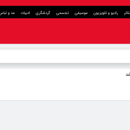
ئاتر
رادیو و تلویزیون
موسیقی
تجسمی
گردشگری
ادبیات
مد و لباس
شد