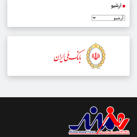
آرشیو