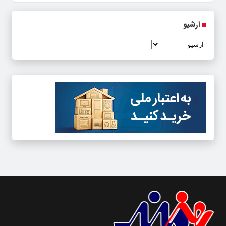
آرشیو