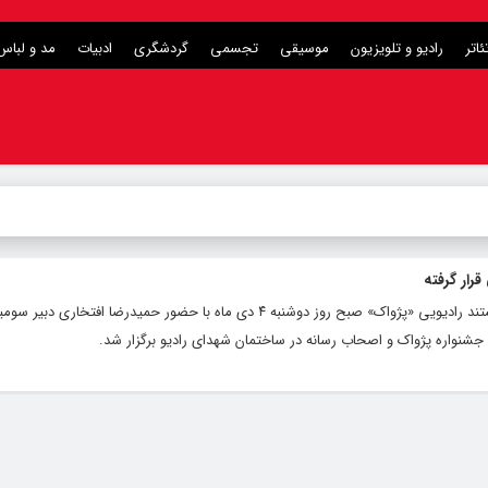
ئاتر
رادیو و تلویزیون
موسیقی
تجسمی
گردشگری
ادبیات
مد و لباس
رار گرفته
رضا پورزارعی - نشست خبری سومین جشنواره مستند رادیویی «پژواک» صبح روز دوشنبه ۴ دی ماه با حضور حمیدرضا ا
شنواره پژواک و اصحاب رسانه در ساختمان شهدای رادیو برگزار شد.