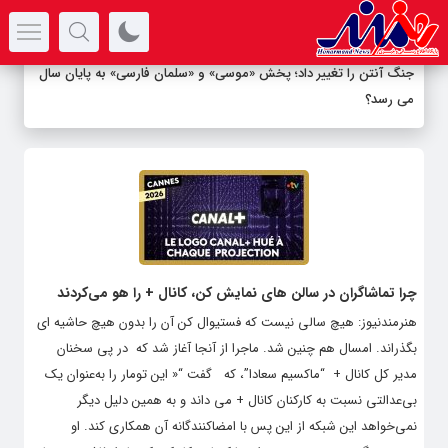
سرتیتر جدیدترین اخبار
جنگ آنتن را تغییر داد؛ پخش «موسی» و «سلمان فارسی» به پایان سال
می رسد؟
چرا تماشاگران در سالن های نمایش کن، کانال + را هو می‌کردند
هنرمندنیوز: هیچ سالی نیست که فستیوال کن آن را بدون هیچ حاشیه ای
بگذراند. امسال هم چنین شد. ماجرا از آنجا آغاز شد که در پی سخنان
مدیر کل کانال + “ماکسیم سعادا”، که گفت “« این تومار را به‌عنوان یک
بی‌عدالتی نسبت به کارکنان کانال + می داند و به همین دلیل دیگر
نمی‌خواهد این شبکه از این پس با امضاکنندگانه آن همکاری کند. او