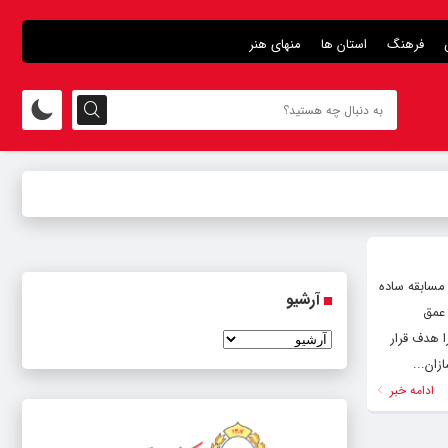
فرهنگ
استان ها
منهای هنر
 مسابقه ساده
آرشیو
 عمق
ا هدف قرار
زان...
ادامه خبر