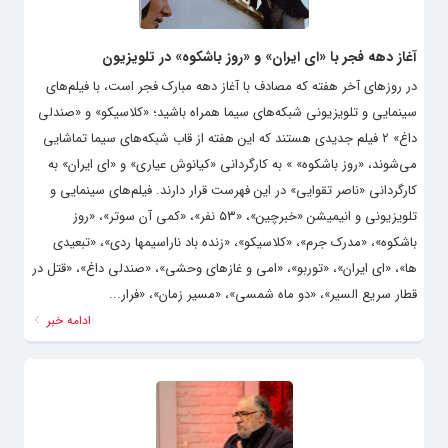
آغاز دهه‌ فجر با «ای ایران» و «روز باشکوه» در تلویزیون
در روزهای آخر هفته که مصادف با آغاز دهه مبارک فجر است، با فیلم‌های
سینمایی و تلویزیونی شبکه‌های سیما همراه باشید؛ «کلاسیکو» و «صندلی
داغ» ۲ فیلم جدیدی هستند که این هفته از قاب شبکه‌های سیما تماشایی
می‌شوند، «روز باشکوه» » به کارگردانی «کیانوش عیاری» و «ای ایران» به
کارگردانی «ناصر تقوایی» در این فهرست قرار دارند. فیلم‌های سینمایی و
تلویزیونی و انیمیشن «خبرچین»، «۵۳ نفر»، «کمی آن سوتر»، «روز
باشکوه»، «مدرک جرم»، «کلاسیکو»، «زنده باد ناراسیمها ردی»، «تبعیدی
ها»، «ای ایران»، «توربو»، «امی و غازهای وحشی»، «صندلی داغ»، «قتل در
قطار سریع السیر»، «دو ماه شمسی»، «مسیر زمان»، «فرار...
ادامه خبر