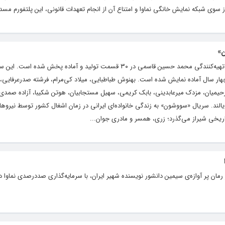
سوی شبکه نمایش خانگی نماوا و امتناع آن از انجام تعهدات قانونی، این پلتفورم مسد
ن»
سریال «سووشون» به کارگردانی نرگس آبیار و تهیه‌کنندگی محمد حسین قاسمی در ۳۰ قسمت تولید و آماده پخش ش
ر سال آماده نمایش شده است. بهنوش طباطبایی، میلاد کی‌مرام، فرشته صدرعرفایی،
رحیمیان، مزدک میرعابدینی، بابک کریمی، سهیل مستجابیان، هوتن شکیبا، آزاده صمدی 
لند‌. سریال «سووشون» به زندگی خانواده‌ای ایرانی در زمان اشغال کشور توسط نیروها
ریخی شیراز می‌گذرد؛ زری، همسر و مادری جوان...
ان پر آوازه‌ی سیمین دانشور نویسنده شهیر ایران، با سرمایه‌گذاری صددرصدی نماوا 