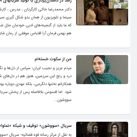
رشد در داستان‌پردازی با تولید سریالهای
دکتر محمدرضا خاکی کارگردان ، مدرس ، کارشن
سینما و تلویزیون از همان بدو شکل گیری سین
که ما باید از گنجینه‌های ادبی خودمان مثل شا
هم بهمن فرمان آرا اقتباس موفقی از رمان شازد
من از سکوت خسته‌ام
مردم عزیز و نجیب ایران؛ سپاس از دل‌ها و نگ
درد و رنجِ این سرزمین، هنوز هم در دل‌های 
همکارانم نه‌تنها دلگرمی، بلکه عهدی دوباره بود
شود. اما افسوس بلافاصله پس از پخش سریال، 
سووشون...
سریال «سووشون» توقیف و شبکه «نماوا
به نقل از مرکز رسانه قوه قضائیه؛ سریال 