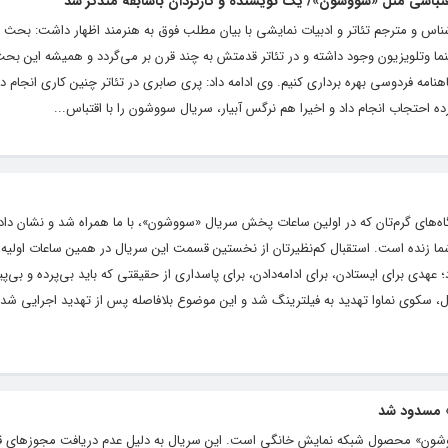
 اقتباسی مثل «سووشون»/ یک نویسنده و کارگردان باسابقه متذکر شد
اس و مترجم تئاتر و ادبیات نمایشی با بیان مطلب فوق به هنرمند اظهار داشت: بحث ا
ما وتلویزیون وجود داشته و در تئاتر قدمتش به چند قرن بر می‌گردد و همیشه این بح
هنامه فردوسی بهره برداری کنیم. وی ادامه داد: پری صابری در تئاتر چنین کاری انجام دا
ه احتجاب انجام داد و اخیرا هم نرگس آبیار، سریال سووشون را با اقتباس...
اه‌های گرم‌تان که در اولین ساعات پخش سریال «سووشون»، با ما همراه شد و نشان دادی
شما زنده است. استقبال کم‌نظیرتان از نخستین قسمت این سریال در همین ساعات اولیه،
؛ عهدی برای ایستادن، برای ادامه‌دادن، برای پاسداری از حقیقتی که باید بی‌پرده و بی‌پیر
سکوی نماوا تهدید به فیلترینگ شد و این موضوع بلافاصله پس از تهدید اجرایی شد. 
» مسدود شد
«سووشون» محصول شبکه نمایش خانگی است. این سریال به دلیل عدم دریافت مجوزهای ق