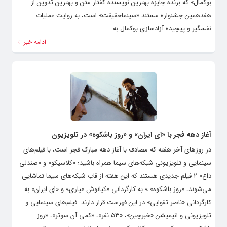
بوکمال» که برنده جایزه بهترین نویسنده گفتار متن و بهترین تدوین از
هفدهمین جشنواره مستند «سینماحقیقت» است، به روایت عملیات
نفسگیر و پیچیده آزادسازی بوکمال به...
ادامه خبر
آغاز دهه‌ فجر با «ای ایران» و «روز باشکوه» در تلویزیون
در روزهای آخر هفته که مصادف با آغاز دهه مبارک فجر است، با فیلم‌های
سینمایی و تلویزیونی شبکه‌های سیما همراه باشید؛ «کلاسیکو» و «صندلی
داغ» ۲ فیلم جدیدی هستند که این هفته از قاب شبکه‌های سیما تماشایی
می‌شوند، «روز باشکوه» » به کارگردانی «کیانوش عیاری» و «ای ایران» به
کارگردانی «ناصر تقوایی» در این فهرست قرار دارند. فیلم‌های سینمایی و
تلویزیونی و انیمیشن «خبرچین»، «۵۳ نفر»، «کمی آن سوتر»، «روز