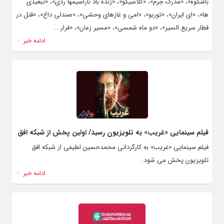
باشکوه»، «مدرک جرم»، «کلاسیکو»، «زنده باد ناراسیمها ردی»، «تبعیدی
ها»، «ای ایران»، «توربو»، «امی و غازهای وحشی»، «صندلی داغ»، «قتل در
قطار سریع السیر»، «دو ماه شمسی»، «مسیر زمان»، «فرار...
ادامه خبر
فیلم سینمایی «غریب» به تلویزیون رسید/ اولین پخش از شبکه افق
فیلم سینمایی «غریب» به کارگردانی محمدحسین لطیفی از شبکه افق
تلویزیون پخش می شود.
ادامه خبر