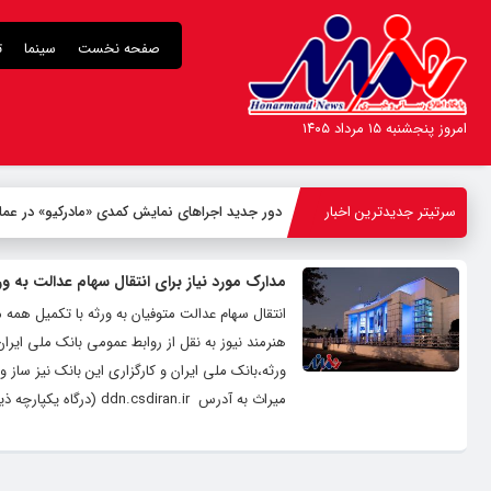
صفحه نخست
سینما
ت
امروز پنجشنبه ۱۵ مرداد ۱۴۰۵
سرتیتر جدیدترین اخبار
دور جدید اجراهای نمایش کمدی «مادرکیو» در عما
مدارک مورد نیاز برای انتقال سهام عدالت به ور
انتقال سهام عدالت متوفیان به ورثه با تکمیل همه 
هنرمند نیوز به نقل از روابط عمومی بانک ملی ایران
ورثه،بانک ملی ایران و کارگزاری این بانک نیز ساز و
میراث به آدرس ddn.csdiran.ir (درگاه یکپارچه ذینفعان بازار سرمایه)و اطمینان از تشکیل پرونده متوفی، می توانند با در دست داشتن...