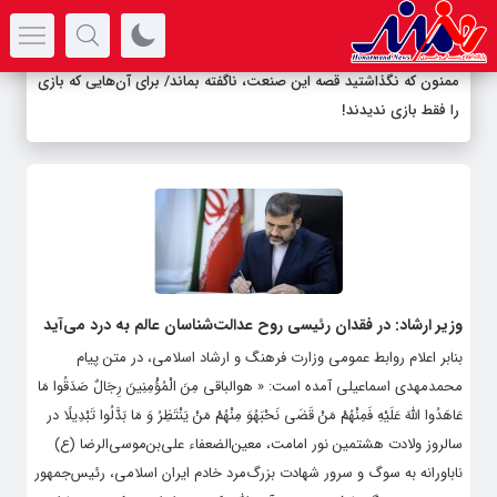
سرتیتر جدیدترین اخبار
ممنون که نگذاشتید قصه این صنعت، ناگفته بماند/ برای آن‌هایی که بازی
را فقط بازی ندیدند!
وزیر ارشاد: در فقدان رئیسی روح عدالت‌شناسان عالم به درد می‌آید
بنابر اعلام روابط عمومی وزارت فرهنگ و ارشاد اسلامی، در متن پیام
محمدمهدی اسماعیلی آمده است: « هوالباقی مِنَ الْمُؤْمِنِینَ رِجَالٌ صَدَقُوا مَا
عَاهَدُوا اللَّهَ عَلَیْهِ فَمِنْهُمْ مَنْ قَضَی نَحْبَهُوَ مِنْهُمْ مَنْ یَنْتَظِرُ وَ مَا بَدَّلُوا تَبْدِیلًا در
سالروز ولادت هشتمین نور امامت، معین‌الضعفاء علی‌بن‌موسی‌الرضا (ع)
ناباورانه به سوگ و سرور شهادت بزرگ‌مرد خادم ایران اسلامی، رئیس‌جمهور