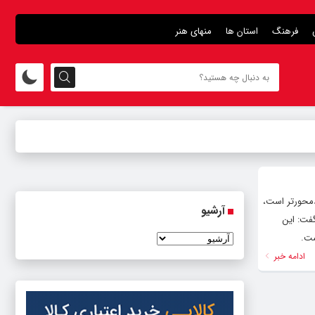
فرهنگ
استان ها
منهای هنر
محورتر است،
آرشیو
فت: این
ست.
ادامه خبر