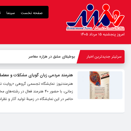
صفحه نخست
سینما
ت
امروز پنجشنبه ۱۵ مرداد ۱۴۰۵
سرتیتر جدیدترین اخبار
بوطیقای عشق در هزاره معاصر
هنرمند مردمی زبان گویای مشکلات و معضل
هنرمندنیوز: نمایشگاه تجسمی گروهی «روایت نق
زمانی، با حضور 40 هنرمند فعال 
حاضر در این نمایشگاه در زمینۀ تولید آثار و 