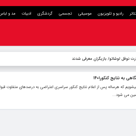
ئاتر
رادیو و تلویزیون
موسیقی
تجسمی
گردشگری
ادبیات
مد و لباس
رت نوفل لوشاتو/ بازیگران معرفی شدند
 به نتایج کنکور۱۴۰۱
­شویم که هرساله پس از اعلام نتایج کنکور سراسری اعتراضی به درصدهای متفاوت قب
شین می شود...