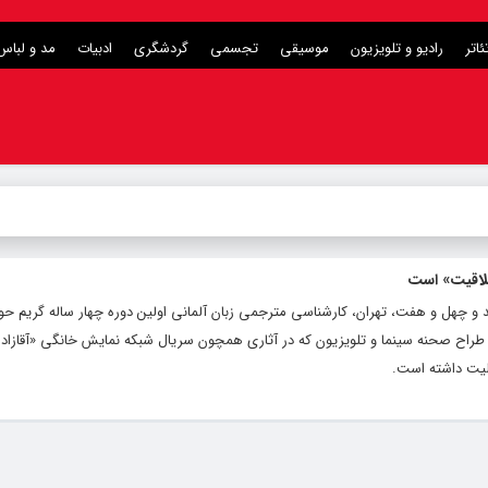
ئاتر
رادیو و تلویزیون
موسیقی
تجسمی
گردشگری
ادبیات
مد و لباس
لاقیت» است
و چهل و هفت، تهران، کارشناسی مترجمی زبان آلمانی اولین دوره چهار ساله گریم حو
طراح صحنه سینما و تلویزیون که در آثاری همچون سریال شبکه نمایش خانگی «آقازاده»
لیت داشته است.