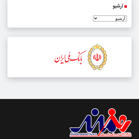
آرشیو