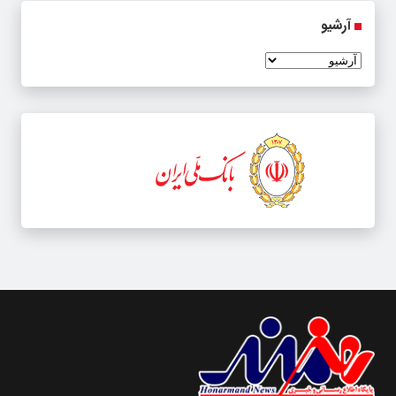
آرشیو