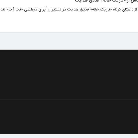
قتباس از «تاریک خانه» صادق هدایت
س از داستان کوتاه «تاریک خانه» صادق هدایت در فستیوال اُپرای مجلسی «تت آ ت» لندن