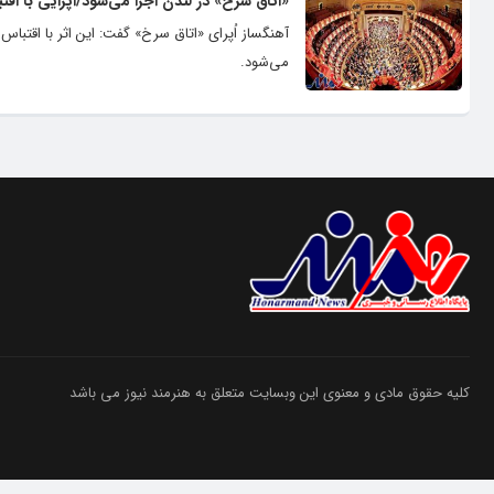
«اتاق سرخ» در لندن اجرا می‌شود/اُپرایی با ا
آهنگساز اُپرای «اتاق سرخ» گفت: این اثر با اقتبا
می‌شود.
کلیه حقوق مادی و معنوی این وبسایت متعلق به هنرمند نیوز می باشد