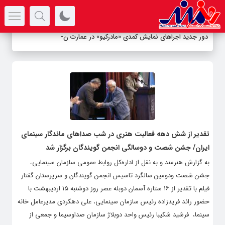
سرتیتر جدیدترین اخبار
دور جدید اجراهای نمایش کمدی «مادرکیو» در عمارت نوف
-
تقدیر از شش دهه فعالیت هنری در شب صداهای ماندگار سینمای
ایران/ جشن شصت و دوسالگی انجمن گویندگان برگزار شد
به گزارش هنرمند و به نقل از اداره‌کل روابط عمومی سازمان سینمایی،
جشن شصت ودومین سالگرد تاسیس انجمن گویندگان و سرپرستان گفتار
فیلم با تقدیر از ۱۶ ستاره آسمان دوبله عصر روز دوشنبه ۱۵ اردیبهشت با
حضور رائد فریدزاده رئیس سازمان سینمایی، علی دهکردی مدیرعامل خانه
سینما، فرشید شکیبا رئیس واحد دوبلاژ سازمان صداوسیما و جمعی از