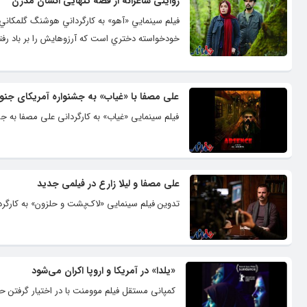
روایتی شاعرانه از قصه تنهایی انسان مدرن
فيلم سينمايي «آهو» به کارگرداني هوشنگ گلمکاني 
خودخواسته دختري است که آرزوهايش را بر باد رفته 
علی مصفا با «غیاب» به جشنواره آمریکای جنو
فیلم سینمایی «غیاب» به کارگردانی علی مصفا به جش
علی مصفا و لیلا زارع در فیلمی جدید
تدوین فیلم سینمایی «لاک‌پشت و حلزون» به کارگر
«یلدا» در آمریکا و اروپا اکران می‌شود
کمپانی مستقل فیلم موومنت با در اختیار گرفتن حق