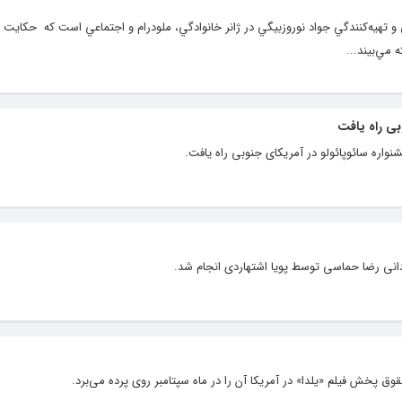
و تهيه‌کنندگي جواد نوروزبيگي در ژانر خانوادگي، ملودرام و اجتماعي است که حکايت ا
مي‌بيند...
بی راه یافت
نواره سائوپائولو در آمریکای جنوبی راه یافت.
دانی رضا حماسی توسط پویا اشتهاردی انجام شد.
وق پخش فیلم «یلدا» در آمریکا آن را در ماه سپتامبر روی پرده می‌برد.