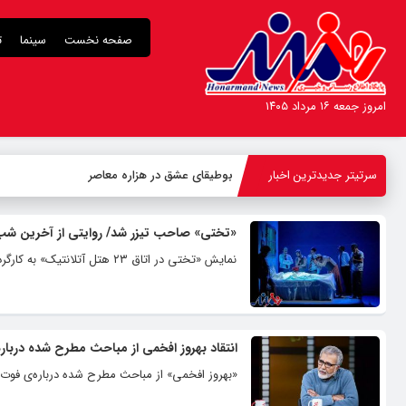
صفحه نخست
سینما
ت
امروز جمعه ۱۶ مرداد ۱۴۰۵
سرتیتر جدیدترین اخبار
بوطیقای عشق در هزاره معاصر
«تختی» صاحب تیزر شد/ روایتی از آخرین شب
نمایش «تختی در اتاق ۲۳ هتل آتلانتیک» به کارگردانی تینو صالحی تا ۳۰ آذر ماه میزبان علاقه مندان به هنرهای نمایشی است.
انتقاد بهروز افخمی از مباحث مطرح شده دربار
«بهروز افخمی» از مباحث مطرح شده درباره‌ی فوت «