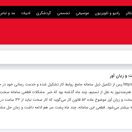
ئاتر
رادیو و تلویزیون
موسیقی
تجسمی
گردشگری
ادبیات
مد و لباس
 و زیان آور
سامانه جدید تحت عنوان https://srk.mcls.gov.ir پس از تکمیل ذیل سامانه جامع روابط کار تشکیل شده و خدمت رسانی خو
 هنرمندنیوز به نقل از تسنیم، چند ماه گذشته بود که خبر مشکلات قطعی سامانه سخت 
آور برای کارگران در رسانه ها پیچید. کارهای سخت و زیان آور مو
ر عادی از ۴۴ ساعت در هفته بیشتر می‌شود. قطعی این سامانه، چند ماه پشت سر هم ادامه داشت و زمان حل 