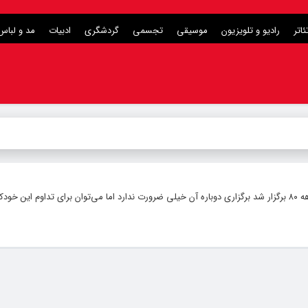
ئاتر
رادیو و تلویزیون
موسیقی
تجسمی
گردشگری
ادبیات
مد و لباس
چون نخستین بار جشن خودکفایی گندم در دهه ۸۰ برگزار شد برگزاری دوباره آن خیلی ضرورت ندارد اما می‌توان برای تداوم ا