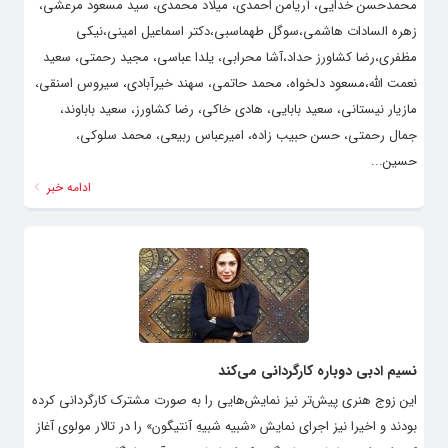
محمدحسن خدایی، آریامن احمدی، میلاد محمدی، سید مسعود مرعشی،
زهره السادات هاشمی،سوگل طهماسبی،دکتر اسماعیل امینی،نیکی
مظفری،رضا کشاورز حداد،آشا محرابی، یلدا عباسی، مجید رحمتی، سعید
نعمت الله،مسعود دلخواه، محمد حاتمی، سهند خیرآبادی، سیروس اسنقی،
مازیار نیستانی، سعید بابایی، هادی خاکی، رضا کشاورز، سعید باباوند،
جمال رحمتی، حسن حبیب زاده، امیرعباس ربیعی، محمد سلوکی،
حسین...
ادامه خبر
نسیم ادبی دوباره کارگردانی می‌کند
این زوج هنری پیش‌تر نیز نمایش‌هایی را به صورت مشترک کارگردانی کرده
بودند و اخیرا نیز اجرای نمایش «شبیه شبیهِ آنتیگون» را در تالار مولوی آغاز