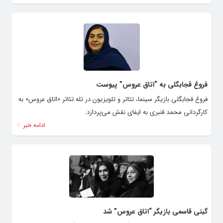
فروغ قجابگلی به “اتاق عروس” پیوست
فروغ قجابگلی بازیگر سینما، تئاتر و تلویزیون در تله تئاتر «اتاق عروس» به
کارگردانی محمد قنبری به ایفای نقش می‌پردازد.
ادامه خبر
گیتی قاسمی بازیگر “اتاق عروس” شد