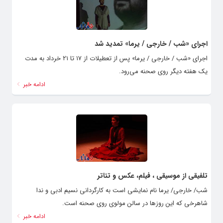
اجرای «شب / خارجی / یرما» تمدید شد
اجرای «شب / خارجی / یرما» پس از تعطیلات از ۱۷ تا ۲۱ خرداد به مدت
یک هفته دیگر روی صحنه می‌رود.
ادامه خبر
تلفیقى از موسیقى ، فیلم، عکس و تئاتر
شب/ خارجى/ يرما نام نمايشى است به كارگردانى نسيم ادبى و ندا
شاهرخى كه اين روزها در سالن مولوى روى صحنه است.
ادامه خبر