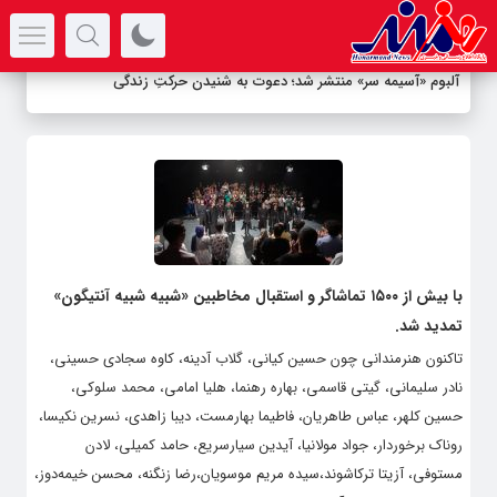
سرتیتر جدیدترین اخبار
آلبوم «آسیمه سر» منتشر شد؛ دعوت به شنیدن حرکتِ زندگی
با بیش از ۱۵۰۰ تماشاگر و استقبال مخاطبین «شبیه شبیه آنتیگون»
تمدید شد.
تاکنون هنرمندانی چون حسین کیانی، گلاب آدینه، کاوه سجادی حسینی،
نادر سلیمانی، گیتی قاسمی، بهاره رهنما، هلیا امامی، محمد سلوکی،
حسین کلهر، عباس طاهریان، فاطیما بهارمست، دیبا زاهدی، نسرین نکیسا،
روناک برخوردار، جواد مولانیا، آیدین سیارسریع، حامد کمیلی، لادن
مستوفی، آزیتا ترکاشوند،سیده مریم موسویان،رضا زنگنه، محسن خیمه‌دوز،