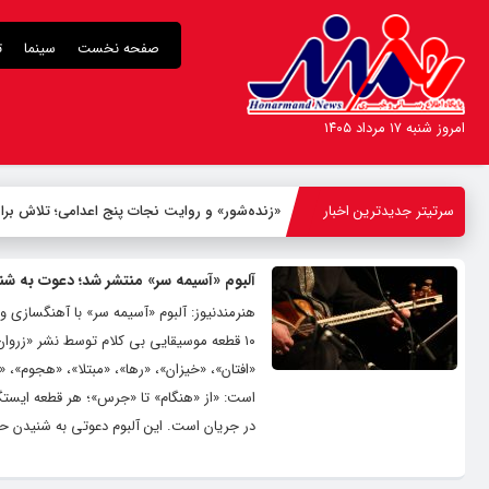
صفحه نخست
سینما
ت
امروز شنبه ۱۷ مرداد ۱۴۰۵
سرتیتر جدیدترین اخبار
«زنده‌شور» و روایت نجات پنج اعدامی؛ تلاش 
آلبوم «آسیمه سر» منتشر شد؛ دعوت به ش
هنرمندنیوز: آلبوم «آسیمه سر» با آهنگسازی و
۱۰ قطعه موسیقایی بی کلام توسط نشر «زروا
«افتان»، «خیزان»، «رها»، «مبتلا»، «هجوم»، 
است: «از «هنگام» تا «جرس»؛ هر قطعه ایستگ
در جریان است. این آلبوم دعوتی به شنیدن ح