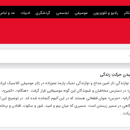
ئاتر
رادیو و تلویزیون
موسیقی
تجسمی
گردشگری
ادبیات
مد و لباس
برای بخشش
_
نیدن حرکتِ زندگی
 نوازندگی تار امین مداح و نوازندگی تمبک پارسا عموزاده در ژانر موسیقی کلاسیک ایرا
ن» در دسترس مخاطبان و شنوندگان این گونه موسیقایی قرار گرفت. «هنگام»، «کمین»،
«آرام»، «جرس» عنوان قطعاتی هستند که در این آلبوم گنجانده شده اند. در توضیح این آ
اهی در مسیر زیستن است. مسیری که میان بیم و امید، شور و سکوت، افتادن و برخاس
رکت...