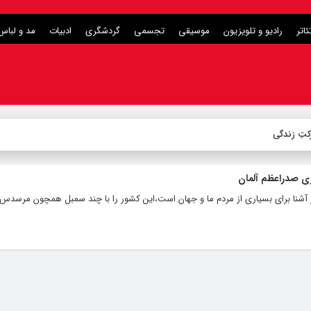
ئاتر
رادیو و تلویزیون
موسیقی
تجسمی
گردشگری
ادبیات
مد و لباس
کتِ زندگی
ی صدراعظم آلمان
ر آشنا برای بسیاری از مردم ما و جهان است،این کشور را با چند سمبل همچون مرسدس ب