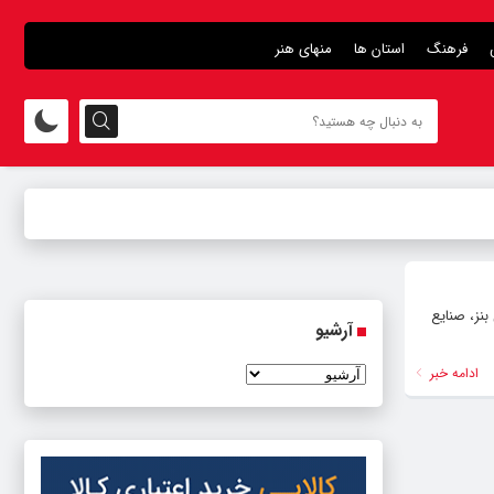
فرهنگ
استان ها
منهای هنر
نز، صنایع
آرشیو
ادامه خبر