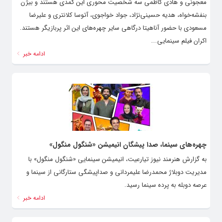
معجونی و هادی کاظمی سه شخصیت محوری این کمدی هستند و بیژن
بنفشه‌خواه، هدیه حسینی‌نژاد، جواد خواجوی، آتوسا کلانتری و علیرضا
مسعودی با حضور آناهیتا درگاهی سایر چهره‌های این اثر پربازیگر هستند.
اکران فیلم سینمایی...
ادامه خبر
چهره‌های سینما، صدا پیشگان انیمیشن «شنگول منگول»
به گزارش هنرمند نیوز تیارعیت، انیمیشن سینمایی «شنگول منگول» با
مدیریت دوبلاژ محمدرضا علیمردانی و صداپیشگی ستارگانی از سینما و
عرصه دوبله به پرده سینما رسید.
ادامه خبر