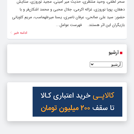
سحر لطفی، وحید منتظری، حدیث میر امینی، مجید نوروزی، ستایش
دهقان، پویا نوروزی، غزاله اکرمی، جلال محبی و محمد اشکان‌فر و با
حضور‌: سید علی صالحی، عرفان ناصری، یسنا میرطهماسب، مریم کاویانی
بازیگران این اثر هستند. فهرست عوامل...
ادامه خبر
آرشیو