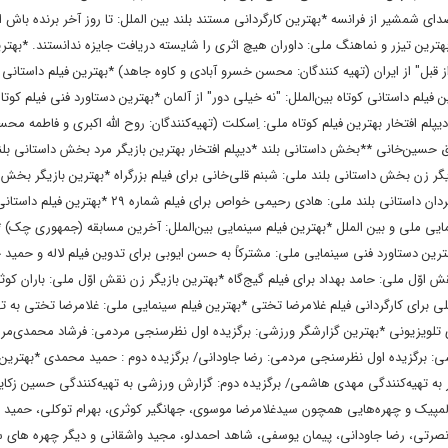
ای شمشیر از فرانسه *بهترین کارگردانی مستند بلند بین الملل: تا روز آخر برنده باش از
ترین تیزر و نماهنگ ملی: داوران هیچ اثری را شایسته دریافت جایزه ندانستند. *بهتری
د از قبل" از ایران (تهیه کنندگان: محسن خسرو آبادی و کاوه جاهد) *بهترین فیلم داستانی 
ین فیلم داستانی کوتاه بین‌الملل: "نه خیلی دور" از آلمان *بهترین دستاورد فنی فیلم کوتا
پلم افتخار بهترین فیلم کوتاه ملی: اِسکلت (تهیه‌کنندگان: روح الله اکبری و فاطمه مح
ادق حسین‌خانی **بخش داستانی بلند *دیپلم افتخار بهترین بازیگر مرد بخش داستانی بل
ازیگر زن بخش داستانی بلند ملی: شبنم قلی‌خانی برای فیلم بزرگراه *بهترین بازیگر بخش 
ملی: حیدر رحیمی بازیگر فیلم لوفتاب *بهترین کارگردان داستانی بلند ملی: هادی رحیمی خواص برای
ی ملی و بین الملل *بهترین فیلم سینمایی بین‌الملل: آخرین مسابقه (جمهوری چک) *د
نمایی بین‌الملل: فیلم ۸۳ از هند *بهترین دستاورد فنی سینمایی ملی: مشترکاً به حسن ایوبی برای تدوین فیلم لاله و 
ش اوّل ملی: حامد بهداد برای فیلم گیج‌گاه *بهترین بازیگر زن نقش اوّل ملی: باران کوث
کلی برای کارگردانی فیلم غلامرضا تختی *بهترین فیلم سینمایی ملی: غلامرضا تختی به ته
ویزیونی *بهترین گزارشگر ورزشی: برگزیده اول نظرسنجی مردمی: فرشاد محمدی‌مرام
شی: برگزیده اول نظرسنجی مردمی: رضا جاودانی/ برگزیده دوم : حمید محمدی *بهترین ب
 به تهیه‌کنندگی مهدی هاشمی/ برگزیده دوم: گزارش ورزشی به تهیه‌کنندگی حسین زکای
مپیک و چهره‌هایی همچون سیدغلامرضا موسوی، جهانگیر کوثری، بهرام توکلی، حمید 
 نصرتی، رضا جاودانی،‌ پیمان یوسفی،‌ شاهد احمدلو، مجید واشقانی و دیگر چهره های 