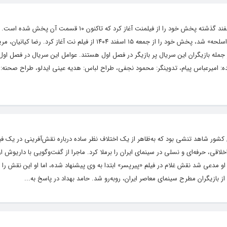
هنرمندنیوز: سریال «بی‌عاطفه» از نیمه دوم اسفند گذشته پخش خود را از فیلمنت آغاز کرد که تاکنو
نمایش خانگی که جایگزین «برتا؛ داستان یک اسلحه» شد، پخش خود را از جمعه ۱۵ اسفند ۱۴۰۴ از فیلم نت آغاز کرد.
از جمله بازیگران این سریال پر بازیگر در فصل اول هستند. عوامل این سریال در فصل اول ع
نده: امیرعباس پیام، تدوینگر: محمود نجفی، طراح لباس: هدیه عینی ایدلو، طراح صحنه:
ور شاهد تنشی بود که به‌ظاهر از یک اختلاف نظر ساده درباره نقش‌آفرینی در یک فیل
خلاقی، حرفه‌ای و نسلی در سینمای ایران را برملا کرد. ماجرا از گفت‌وگویی با داریوش ار
 او مدعی شد نقش غلام در فیلم «پیرپسر» ابتدا به وی پیشنهاد شده، اما او این نقش را ن
از بازیگران مطرح سینمای معاصر ایران، روبه‌رو شد. حامد بهداد در پاسخ به...