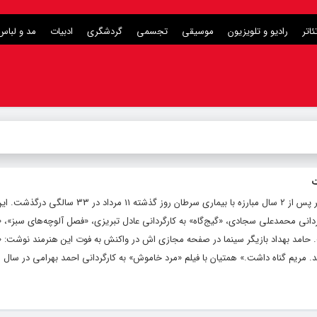
ئاتر
رادیو و تلویزیون
موسیقی
تجسمی
گردشگری
ادبیات
مد و لباس
ت
هنرمندنیوز: مریم همتیان، بازیگر سینما و تئاتر پس از ۲ سال مبارزه با بیماری سرطان روز گذشت
گردانی محمدعلی سجادی، «گیج‌گاه» به کارگردانی عادل تبریزی، «فصل آلوچه‌های سبز»، «با
امد بهداد بازیگر سینما در صفحه مجازی اش در واکنش به فوت این هنرمند نوشت: «