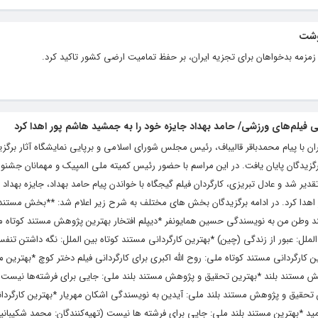
نوشت
ره زمزمه بدخواهان برای تجزیه ایران، بر حفظ تمامیت ارضی کشور تاکید کرد.
ی فیلم‌های ورزشی/ حامد بهداد جایزه خود را به جمشید هاشم پور اهدا کرد
ان با پیام محمدباقر قالیباف، رئیس مجلس شورای اسلامی و برپایی نمایشگاه آثار برگ
دگان پایان یافت. در این مراسم با حضور رئیس کمیته ملی المپیک و مهمانان جشنوا
 شد و عادل تبریزی،‌ کارگردان فیلم گیجگاه با خواندن پیام حامد بهداد، جایزه بهداد ب
 اهدا کرد. در ادامه برگزیدگان بخش های مختلف به شرح زیر اعلام شد: **بخش مستند 
 وطن من به نویسندگی حسین همایونفر *دیپلم افتخار بهترین پژوهش مستند کوتاه مل
 الملل: عبور از زندگی (چین) *بهترین کارگردانی مستند کوتاه بین الملل: نگه داشتن تنف
ین کارگردانی مستند کوتاه ملی: روح الله اکبری برای کارگردانی فیلم دختر کوچ *بهترین م
بخش مستند بلند *بهترین تحقیق و پژوهش مستند بلند ملی: جایی برای فرشته‌ها نیست 
ن تحقیق و پژوهش مستند بلند ملی: آیدین به نویسندگی اشکان مهریار *بهترین کارگردان
ید *بهترین مستند بلند ملی: جایی برای فرشته ها نیست (تهیه‌کنندگان: محمد شکیبانی