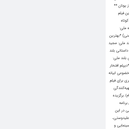
 یونان **
ن فیلم
کوتاه
ه ملی:
سنی) *بهترین
ند ملی: مجید
داستانی بلند
 فیلم شماره ۲۹ *بهترین فیلم داستانی بلند ملی:
یپلم افتخار
حمید خضوعی ابیانه
ری برای فیلم
یه‌کنندگی
/ برگزیده
رنامه
ی در این
علیدوستی،
سینمایی و