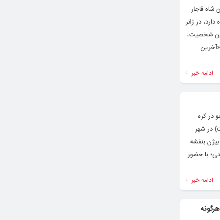
 شاه قاجار
ارد، در ژانر
 این شخصیت،
«آخرین
ادامه خبر
 در کره
 این جشنواره سینمایی از اول تا دهم می (۱۲ تا ۲۱ اردیبهشت) در شهر
بیژن بنفشه
تی؛ با حضور
ادامه خبر
هرگونه