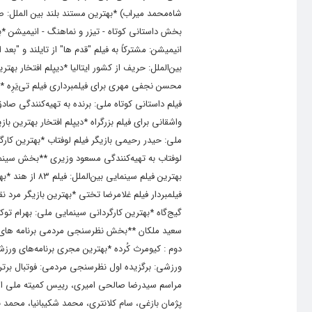
شاه‌محمد میراب) *بهترین مستند بلند بین الملل: صد
بخش داستانی کوتاه - تیزر و نماهنگ - انیمیشن *به
انیمیشن: مشترکاً به فیلم "قدم ها" از تایلند و "بع
بین‌الملل: حریف از کشور ایتالیا *دیپلم افتخار بهتر
محسن نجفی مهری برای فیلمبرداری فیلم تی‌یَرِه *دی
فیلم داستانی کوتاه ملی: برنده به تهیه‌کنندگی ص
واشقانی برای فیلم بزرگراه *دیپلم افتخار بهترین ب
لوفتاب به تهیه‌کنندگی مسعود وزیری **بخش سینمای
بهترین فیلم سی
فیلمبردار فیلم غلامرضا تختی *بهترین بازیگر مرد نق
گیج‌گاه *بهترین کارگردانی سینمایی ملی: بهرام تو
سعید ملکان **بخش نظرسنجی مردمی برنامه های تل
دوم : کیومرث کُرده *بهترین مجری برنامه‌های ورز
ورزشی: برگزیده اول نظرسنجی مردمی: فوتبال برتر
مراسم سیدرضا صالحی امیری، رییس کمیته ملی ال
پژمان بازغی، سام کلانتری، محمد شکیبانیا،‌ محمد