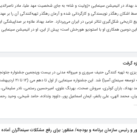
 بهداد در انیمیشن سینمایی «ژولیت و شاه» به جای شخصیت مهد علیا، مادر ناصرالدین
اشکان رهگذر نویسندگی و کارگردانی شده و آرمان رهگذر تهیه‌کنندگی آن را بر عهده د
یع تاریخی شکل‌گیری تئاتر غربی در ایران می‌پردازد. حامد بهداد علاوه بر صداپیشگی
ست. این دومین همکاری او با استودیو هورخش است؛ پیش از این، او در انیمیشن سینمایی 
یزه گرفت
بریزی به تهیه کنندگی حنیف سروری و میرواله مدنی در بیست وپنجمین جشنواره جئونجو
جنوبی موفق به کسب جایزه ویژه نتپک (شبکه‌ توسعه سینمای آسیا) شد.
د بهداد، باران کوثری، سروش صحت، بهرنگ علوی، امیرحسین رستمی، نادر سلیمانی، 
ان، محمد الهی، علی باغفر، ایمان اسماعیل پور، داوود ونداده، حامد شیخی، وحید رحم
.
 رئیس سازمان برنامه و بودجه/ منظور: برای رفع مشکلات سینماگران آماده 