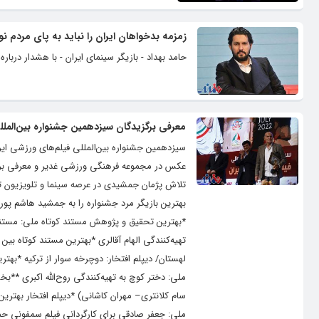
زمزمه بدخواهان ایران را نباید به پای مردم 
حامد بهداد - بازیگر سینمای ایران - با هشدار دربا
معرفی برگزیدگان سیزدهمین جشنواره بین‌الملل
سیزدهمین جشنواره بین‌المللی فیلم‌های ورزشی ایر
عکس در مجموعه فرهنگی ورزشی غدیر و معرفی برگزی
تلاش پژمان جمشیدی در عرصه سینما و تلویزیون تقدیر
بهترین بازیگر مرد جشنواره را به جمشید هاشم پور
*بهترین تحقیق و پژوهش مستند کوتاه ملی: مستند
تهیه‌کنندگی الهام آقالری *بهترین مستند کوتاه بین
لهستان/ دیپلم افتخار: دوچرخه سوار از ترکیه *بهتر
ملی: دختر کوچ به تهیه‌کنندگی روح‌الله اکبری **
سام کلانتری– مهران کاشانی) *دیپلم افتخار بهتری
ملی: جعفر صادقی برای کارگردانی فیلم سمفونی حم