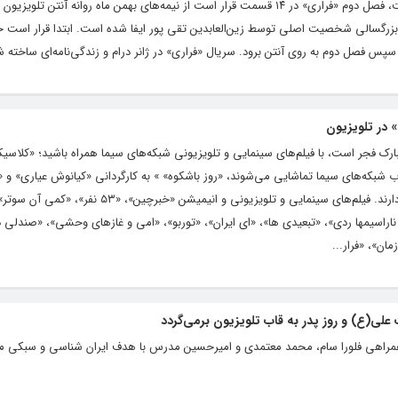
پس از گذشت شش ماه از پخش فصل نخست، فصل دوم «فراری» در ۱۴ قسمت قرار است از نیمه‌های بهمن ماه روانه آنتن
ش بزرگسالی شخصیت اصلی توسط زین‌العابدین تقی پور ایفا شده است. ابتدا قرار است خل
» در تلویزیون
بارک فجر است، با فیلم‌های سینمایی و تلویزیونی شبکه‌های سیما همراه باشید؛ «کلاسی
ز قاب شبکه‌های سیما تماشایی می‌شوند، «روز باشکوه» » به کارگردانی «کیانوش عیاری» و «
کارگردانی «ناصر تقوایی» در این فهرست قرار دارند. فیلم‌های سینمایی و تلویزیونی و انیمیشن «خبرچین»، «
ناراسیمها ردی»، «تبعیدی ها»، «ای ایران»، «توربو»، «امی و غازهای وحشی»، «صندلی د
ن»، «فرار...
لی(ع) و روز پدر به قاب تلویزیون بر‌می‌گردد
ا همراهی فلورا سام، محمد معتمدی و امیرحسین مدرس با هدف ایران شناسی و سبکی مت