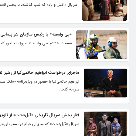
سریال «آتش و باد» که شب گذشته، با پخش قسمت ۵۷ به پایان رسید، دو قسمت هم پشت صحنه دارد که پنجشنبه و جمعه پخش
«بی واسطه» با رئیس سازمان هواپیمایی 
قسمت هشتم «بی واسطه» امروز با حضور کاپ
ماجرای درخواست ابراهیم حاتمی‌کیا از رهبر ان
ابراهیم حاتمی‌کیا با حضور در ویژه‌برنامه «ملک 
سوریه گفت.
آغاز پخش سریال تاریخی «گیل‌دخت» از تلویز
سریال «گیل‌دخت» که سریالی درام در بستر تاریخی است و از سال ۹۸ تا ۱۴۰۰ تولید شده، ا