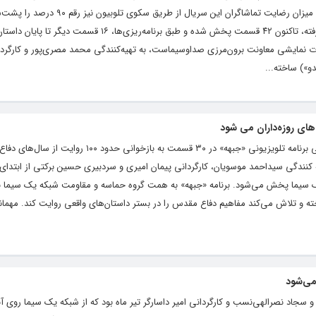
در پلتفرم تلوبیون از مرز ۶.۵ میلیون گذشته و میزان رضایت تماشاگران این 
این سریال که از ابتدای اردیبهشت‌ روی آنتن رفته، تاکنون ۴۲ قسمت پخش شده و طبق برنامه‌ریزی‌ها،
یدات نمایشی معاونت برون‌مرزی صداوسیماست، به تهیه‌کنندگی محمد مصری‌پور و کارگرد
دو») ساخته...
های روزه‌داران می شود
به گزارش هنرمندنیوز و به نقل از روابط عمومی برنامه تلویزیونی «جبهه» در ۳۰ قسمت به بازخوانی 
ه کنندگی سیداحمد موسویان، کارگردانی پیمان امیری و سردبیری حسین برکتی از ابتدای 
ک سیما پخش می‌شود. برنامه «جبهه» به همت گروه حماسه و مقاومت شبکه یک سیما با
ته و تلاش می‌کند مفاهیم دفاع مقدس را در بستر داستان‌های واقعی روایت کند. مهمانان
می‌شود
و سجاد نصرالهی‌نسب و کارگردانی امیر داسارگر تیر ماه بود که از شبکه یک سیما روی آن