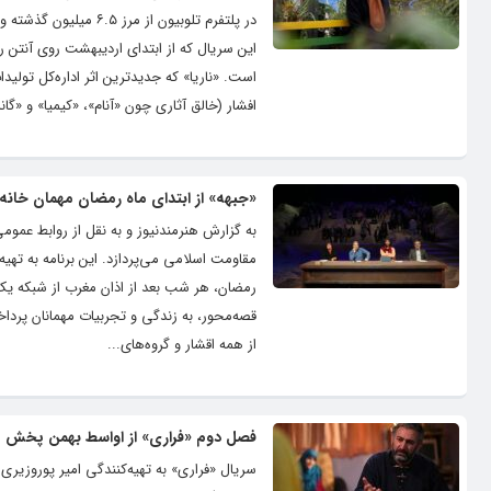
است. «ناریا» که جدیدترین اثر اداره‌کل تول
افشار (خالق آثاری چون «آنام»، «کیمیا» و «گان
«جبهه» از ابتدای ماه رمضان مهمان خانه‌
مقاومت اسلامی می‌پردازد. این برنامه به تهی
رمضان، هر شب بعد از اذان مغرب از شبکه ی
قصه‌محور، به زندگی و تجربیات مهمانان پرداخ
از همه اقشار و گروه‌های...
فصل دوم «فراری» از اواسط بهمن پخش 
سریال «فراری» به تهیه‌کنندگی امیر پوروزیری 