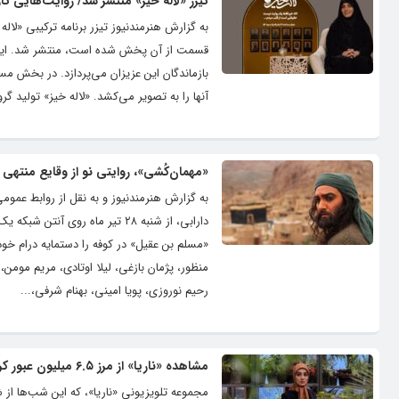
تیزر «لاله خیز» منتشر شد/ روایت‌هایی ت
قسمت از آن پخش شده است، منتشر شد. این برنا
بازماندگان این عزیزان می‌پردازد. در بخش مس
آنها را به تصویر می‌کشد. «لاله خیز» تولید گروه تاریخ،
«مهمان‌کُشی»، روایتی نو از وقایع منتهی ب
به گزارش هنرمندنیوز و به نقل از روابط عموم
دارابی، از شنبه ۲۸ تیر ماه رو
«مسلم بن عقیل» در کوفه را دستمایه درام خو
منظور، پژمان بازغی، لیلا اوتادی، مریم مومن
رحیم نوروزی، پویا امینی، بهنام شرفی،...
مشاهده «ناریا» از مرز ۶.۵ میلیون عبور کرد
مجموعه تلویزیونی «ناریا»، که این شب‌ها از