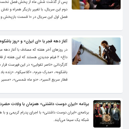
دوم این سریال، با تغییر بازیگر همراه و نق
فصل اول این سریال در ۱۰ قسمت بازپخش و سپس فصل دوم به روی آنتن برود. سریال «فراری» در ژانر درام و زندگی‌نامه‌ای ساخته شده...
آغاز دهه‌ فجر با «ای ایران» و «روز باشکوه
در روزهای آخر هفته که مصادف با آغاز دهه م
داغ» ۲ فیلم جدیدی هستند که این هفته ا
باشکوه»، «مدرک جرم»، «کلاسیکو»، «زنده باد 
قطار سریع السیر»، «دو ماه شمسی»، «مسیر زما
برنامه «ایران دوست داشتنی» همزمان با ولادت حضرت ع
برنامه‌ی «ایران دوست داشتنی» با اجرای پدرام کریمی و ب
شبکه یک سیما می‌آیند.