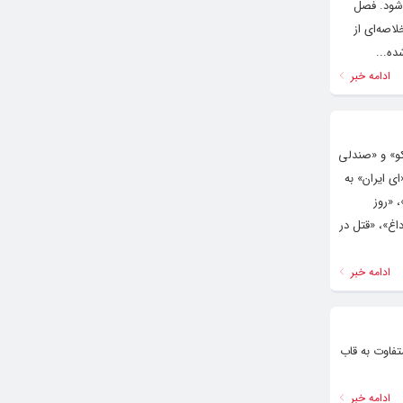
 تلویزیون شود. فصل
اصه‌ای از
ادامه خبر
کو» و «صندلی
ای ایران» به
۵۳ نفر»، «کمی آن سوتر»، «روز
اغ»، «قتل در
ادامه خبر
فاوت به قاب
ادامه خبر