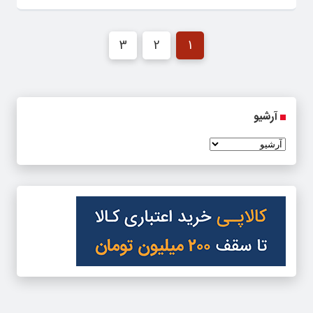
3
2
1
آرشیو