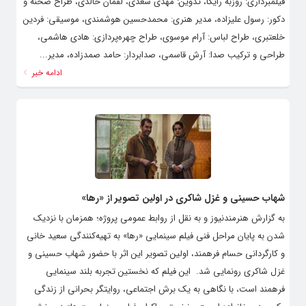
فیلمبرداری: روزبه رایگا، تدوین: مهدی سعدی، لقمان خالدی، طراح صحنه و
دکور: رسول علیزاده، مدیر هنری: محمدحسین هوشمندی، موسیقی: فردین
خلعتبری، طراح لباس: آرام موسوی، طراح چهره‌پردازی: هادی هاشمی،
طراحی و ترکیب صدا: آرش قاسمی، صدابردار: حامد صمدزاده، مدیر...
ادامه خبر
شهاب حسینی و غزل شاکری در اولین تصویر از «رها»
به گزارش هنرمندنیوز و به نقل از روابط عمومی پروژه؛ همزمان با نزدیک
شدن به پایان مراحل فنی فیلم سینمایی «رها» به تهیه‌کنندگی سعید خانی
و کارگردانی حسام فرهمند، اولین تصویر این اثر با حضور شهاب حسینی و
غزل شاکری رونمایی شد. ‌ این فیلم که نخستین تجربه بلند سینمایی
فرهمند است، با نگاهی به یک برش اجتماعی، روایتگر بحرانی از زندگی