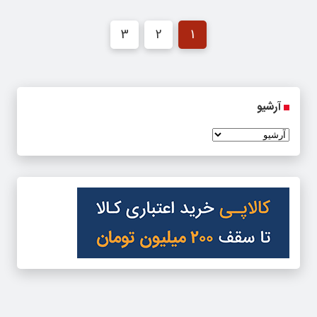
3
2
1
آرشیو