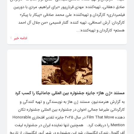
صادق دهقانی، تهیه‌کننده: مهدی قربان‌پور «برای ابراهیم، مردی با دوربین
فیلمبرداری» کارگردان و تهیه‌کننده: علی محمد صادقی «پیکار با پیکر»
کارگردان: آرش اسحاقی، تهیه کننده: گلنار قسیمی «من جلال آل احمد
هستم» کارگردان و تهیه‌کننده:...
ادامه خبر
مستند «ژن هاژ» جایزه جشنواره بین المللی جامائیکا را کسب کرد
به گزارش هنرمندنیوز، مستند ژن هاژ به نویسندگی و تهیه کنندگی و
کارگردانی علیرضا جمالی اخوان در جشنواره بین المللی جشنواره تکان
دهنده Film That Move در سال ۲۰۲۵ جایزه تقدیر افتخاری Honorable
Mention را دریافت کرد. همچنین تنها نماینده ایران در جشنواره لیفت
آف گلوبال نتورک انگلستان شد این جشنواره در شهر آیور انگلستان از تاریخ