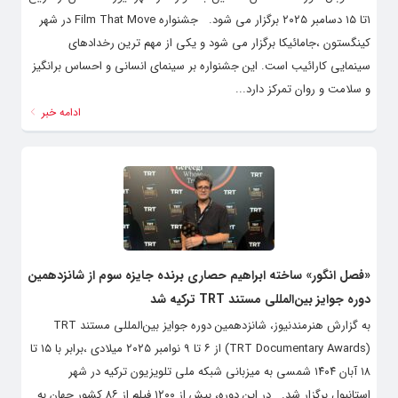
۱تا ۱۵ دسامبر ۲۰۲۵ برگزار می شود. جشنواره Film That Move در شهر
کینگستون ،جامائیکا برگزار می شود و یکی از مهم ترین رخدادهای
سینمایی کارائیب است. این جشنواره بر سینمای انسانی و احساس برانگیز
و سلامت و روان تمرکز دارد...
ادامه خبر
«فصل انگور» ساخته ابراهیم حصاری برنده جایزه سوم از شانزدهمین
دوره جوایز بین‌المللی مستند TRT ترکیه شد
به گزارش هنرمندنیوز، شانزدهمین دوره جوایز بین‌المللی مستند TRT
(TRT Documentary Awards) از ۶ تا ۹ نوامبر ۲۰۲۵ میلادی ،برابر با ۱۵ تا
۱۸ آبان ۱۴۰۴ شمسی به میزبانی شبکه ملی تلویزیون ترکیه در شهر
استانبول برگزار شد. در این دوره، بیش از ۱۲۰۰ فیلم از ۸۶ کشور جهان به