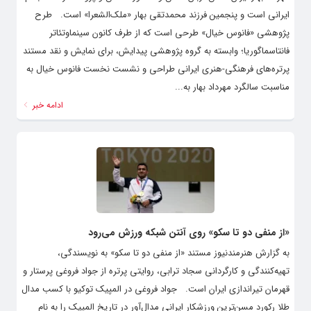
ایرانی است و پنجمین فرزند محمدتقی بهار «ملک‌الشعرا» است. طرح
پژوهشی «فانوس خیال» طرحی است که از طرف کانون سینماوتئاتر
فانتاسماگوریا؛ وابسته به گروه پژوهشی پیدایش، برای نمایش و نقد مستند
پرتره‌های فرهنگی-هنری ایرانی طراحی و نشست نخست فانوس خیال به
مناسبت سالگرد مهرداد بهار به...
ادامه خبر
«از منفی دو تا سکو» روی آنتن شبکه ورزش می‌رود
به گزارش هنرمندنیوز مستند «از منفی دو تا سکو» به نویسندگی،
تهیه‌کنندگی و کارگردانی سجاد ترابی، روایتی پرتره از جواد فروغی پرستار و
قهرمان تیراندازی ایران است. جواد فروغی در المپیک توکیو با کسب مدال
طلا رکورد مسن‌ترین ورزشکار ایرانی مدال‌آور در تاریخ المپیک را به نام