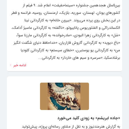
بین‌الملل هجدهمین جشنواره «سینماحقیقت» اعلام شد. ۹ فیلم از
کشورهای یونان، لهستان، سوریه، بلژیک، ارمنستان، روسیه، فرانسه و قطر
در این بخش روی پرده می‌روند. «بیرون خانه‌ام» به کارگردانی نینا
الکساندراکی و الفتئوریوس پاناییوتو، «ناگفته» به کارگردانی ماسیژ آدامک،
«سُل» به کارگردانی زهرا البودی، «مادرخوانده» به کارگردانی مارزنا سوآ،
«باغ دیوید» به کارگردانی گاروش قازاریان، «خداحافظ دنیای شگفت انگیز
من» به کارگردانی یو یوستبرن، «خطای سیستم» به کارگردانی کلودیا
برشادسکیا، «سرسره و سیم های خاردار» به کارگردانی...
ادامه خبر
«جاده ابریشم» به زودی کلید می‌خورد
به گزارش هنرمندنیوز و به نقل از مشاور رسانه‌ای پروژه، پیش‌تولید