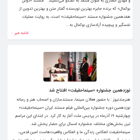
و مهدی انصاری به عنوان منتقد به گفتگو می‌نشیند. مستند «دوئل
بوکمال» که برنده جایزه بهترین نویسنده گفتار متن و بهترین تدوین از
هفدهمین جشنواره مستند «سینماحقیقت» است، به روایت عملیات
نفسگیر و پیچیده آزادسازی بوکمال به...
ادامه خبر
نوزدهمین جشنواره «سینماحقیقت» افتتاح شد
هنرمندنیوز : با حضور فعالان سینما، مستندسازان و اصحاب هنر و رسانه
نوزدهمین دوره جشنواره بین‌المللی فیلم مستند ایران «سینماحقیقت»
چهارشنبه ۱۹ آذرماه در پردیس ملت آغاز به کار کرد. در ابتدای این مراسم
تیزر بخش‌های مختلف جشنواره امسال برای حضار پخش شد.
سینماحقیقت انعکاس زندگی ما و انعکاس واقعیت‌هاست امین قدمی،