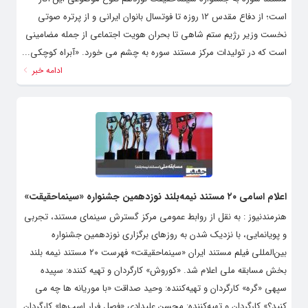
است؛ از دفاع مقدس ۱۲ روزه تا فوتسال بانوان ایرانی و از پرتره صوتی
نخست وزیر رژیم ستم شاهی تا بحران هویت اجتماعی از جمله مضامینی
است که در تولیدات مرکز مستند سوره به چشم می خورد. «آبراه کوچکی...
ادامه خبر
اعلام اسامی ۲۰ مستند نیمه‌بلند نوزدهمین جشنواره «سینماحقیقت»
هنرمندنیوز : به نقل از روابط عمومی مرکز گسترش سینمای مستند، تجربی
و پویانمایی، با نزدیک شدن به روزهای برگزاری نوزدهمین جشنواره
بین‌المللی فیلم مستند ایران «سینماحقیقت» فهرست ۲۰ مستند نیمه بلند
بخش مسابقه ملی اعلام شد. «کوروش» کارگردان و تهیه کننده: سپیده
سپهی «گره» کارگردان و تهیه‌کننده: وحید صداقت «با موریانه ها چه می
کنید؟» کارگردان و تهیه‌کننده: محسن علیدادی «فصل فرار اسب‌ها» کارگردان