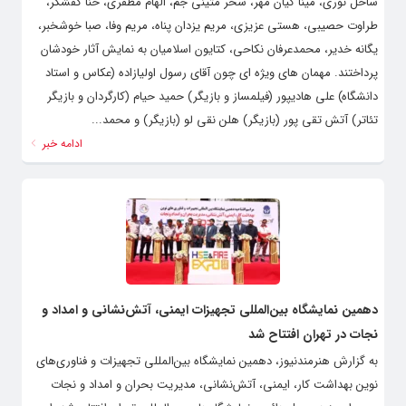
ساحل نوری، مینا کیان مهر، سحر متینی جم، الهام مظفری، حنا کفشگر،
طراوت حصیبی، هستی عزیزی، مریم یزدان پناه، مریم وفا، صبا خوشخبر،
یگانه خدیر، محمدعرفان نکاحی، کتایون اسلامیان به نمایش آثار خودشان
پرداختند. مهمان های ویژه ای چون آقای رسول اولیازاده (عکاس و استاد
دانشگاه) علی هادیپور (فیلمساز و بازیگر) حمید حیام (کارگردان و بازیگر
تئاتر) آتش تقی پور (بازیگر) هلن نقی لو (بازیگر) و محمد...
ادامه خبر
دهمین نمایشگاه بین‌المللی تجهیزات ایمنی، آتش‌نشانی و امداد و
نجات در تهران افتتاح شد
به گزارش هنرمندنیوز، دهمین نمایشگاه بین‌المللی تجهیزات و فناوری‌های
نوین بهداشت کار، ایمنی، آتش‌نشانی، مدیریت بحران و امداد و نجات