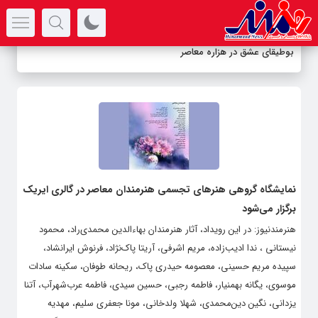
سرتیتر جدیدترین اخبار
بوطیقای عشق در هزاره معاصر
نمایشگاه گروهی هنرهای تجسمی هنرمندان معاصر در گالری ایریک
برگزار می‌شود
هنرمندنیوز: در این رویداد، آثار هنرمندان بهاءالدین محمدی‌راد، محمود
نیستانی ، ندا ادیب‌زاده، مریم اشرفی، آریتا پاک‌نژاد، فرنوش ایرانشاد،
سپیده مریم حسینی، معصومه حیدری پاک، ریحانه طوفان، سکینه سادات
موسوی، یگانه بهمنیار، فاطمه رجبی، حسین سیدی، فاطمه عرب‌شهرآب، آتنا
یزدانی، نگین دین‌محمدی، شهلا ولدخانی، مونا جعفری سلیم، مهدیه