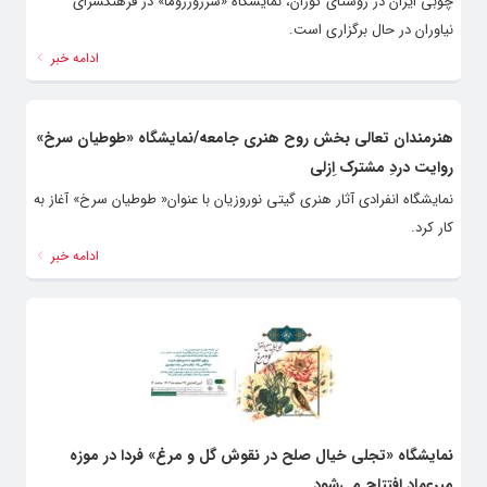
چوبی ایران در روستای گوران، نمایشگاه «سَرزورزوما» در فرهنگسرای
نیاوران در حال برگزاری است.
ادامه خبر
هنرمندان تعالی بخش روح هنری جامعه/نمایشگاه «طوطیان سرخ»
روایت دردِ مشترک ِازلی
نمایشگاه انفرادی آثار هنری گیتی نوروزیان با عنوان« طوطیان سرخ» آغاز به
کار کرد.
ادامه خبر
نمایشگاه «تجلی خیال صلح در نقوش گل و مرغ» فردا در موزه
میرعماد افتتاح می‌شود