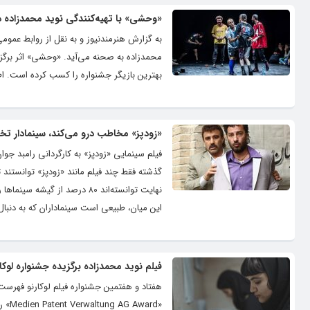
«وحشی» با تهیه‌کنندگی نوید محمدزاده د
به گزارش هنرمندنیوز و به نقل از روابط عم
محمدزاده به صحنه می‌آید. «وحشی» اثر برگزی
بهترین بازیگر جشنواره را کسب کرده است. اط
«زودپز» مخاطب درو می‌کند، سینمادار تخ
فیلم سینمایی «زودپز» به کارگردانی رامبد جوان
گذشته فقط چند فیلم مانند «زودپز» توانستند 
این میان، طبیعی است سینماداران که به دنبال
فیلم نوید محمدزاده برگزیده جشنواره‌ لوکا
هفتاد و هفتمین جشنواره فیلم لوکارنو فهرست ج
«ard