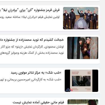
فرش قرمز جشنواره “کن” برای “برادران لیلا” 
اولین نمایش فیلم «برادران لیلا» ساخته سعید رو
خجالت کشیدم که نوید محمدزاده از جشنواره د
اوشان محمودی، کارگردان نمایش «ژپتو» که جزو آثار
نوید محمدزاده بخش از کمک هزینه وجوایز گروه‌ها
«شب شک» به مرکز تئاتر مولوی رسید
«شب شک» به کارگردانی امیرحسین بریمانی و تهیه‌
فیلم مانی حقیقی آماده نمایش نیست