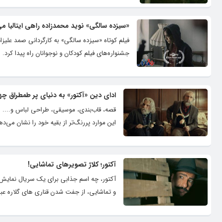
«سیزده سالگی» نوید محمدزاده راهی ایتالیا م
فیلم کوتاه «سیزده سالگی» به کارگردانی صمد علیزاد
جشنواره‌های فیلم کودکان و نوجوانان راه پیدا کرد.
ادای دین «آکتور» به دنیای پر طمطراق چهر
قصه، قاب‌بندی، موسیقی، طراحی لباس و.... 
این موارد پررنگ‌تر از بقیه خود را نشان می‌ده
آکتور؛ کلاژ تصویرهای تماشایی!
آکتور، چه اسم جذابی برای یک سریال نمایش خا
و تماشایی، از جفت شدن قناری های گلاره ع