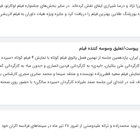
یرزا نژاد و درسا شیرازی ایفای نقش کرده‌اند. در سایر بخش‌های جشنواره فیلم لوکارنو، ف
ه یوزپلنگ طلایی بهترین فیلم را دریافت کرد و جایزه ویژه هیات داوران به فیلم اتریش
 پیوست/تعلیق وسوسه کننده فیلم
به نقل از روابط ‌عمومی انجمن سینمای جوانان ایران، یازدهمین جلسه از نهمین فصل پاتوق فیل
ارگردانی علی بنائیان، «لیدی» به کارگردانی فردین انصاری و «بدون عبا» به کارگردانی ک
نمایش فیلم سعید قطبی‌زاده نویسنده و منتقد سینما و محمد صابری مجری کارشناس به
ذف شد در ابتدای این جلسه صمد علیزاده کارگردان «سیزده سالگی» با حضور روی صحنه،
 از امروز ۲۸ تیر ماه در سینماهای فرانسه اکران خود را آغاز می‌کند.