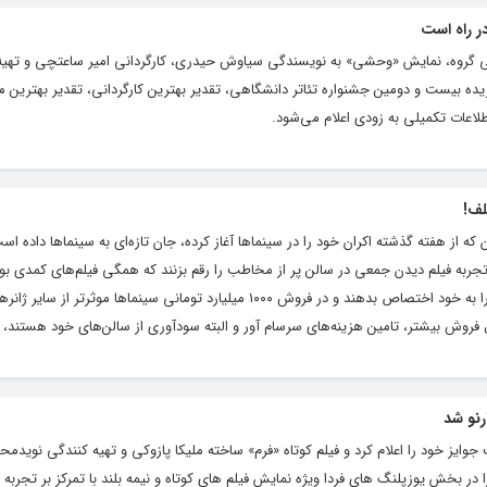
ر راه است
ومی گروه، نمایش «وحشی» به نویسندگی سیاوش حیدری، کارگردانی امیر ساعتچی و تهیه‌
ده بیست و دومین جشنواره تئاتر دانشگاهی، تقدیر بهترین کارگردانی، تقدیر بهترین م
لاعات تکمیلی به زودی اعلام می‌شود.
لف!
 که از هفته گذشته اکران خود را در سینماها آغاز کرده، جان‌ تازه‌ای به سینماها داده ا
تجربه فیلم دیدن جمعی در سالن پر از مخاطب را رقم بزنند که همگی فیلم‌های کمدی بو
نهایت توانسته‌اند ۸۰ درصد از گیشه سینماها را به خود اختصاص بدهند و در فروش ۱۰۰۰ میلیارد تومانی سینماها موثرتر
 فروش بیشتر، تامین هزینه‌های سرسام آور و البته سودآوری از سالن‌های خود هستند، ت
رنو شد
وایز خود را اعلام کرد و فیلم کوتاه «فرم» ساخته ملیکا پازوکی و تهیه کنندگی نویدمحم
Medien Patent Verwaltung AG Aw» را در بخش یوزپلنگ های فردا ویژه نمایش فیلم های کوتاه و نیمه بلند ​​با تمرکز بر تج