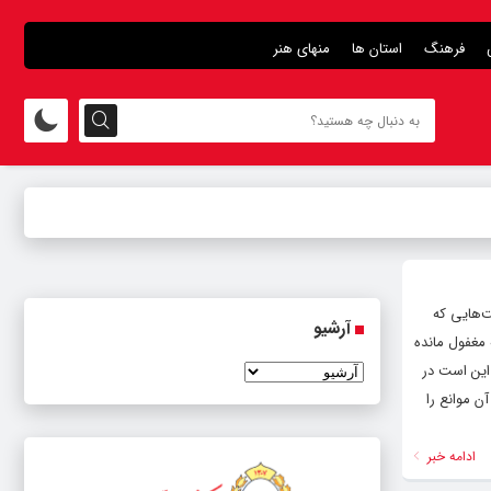
فرهنگ
استان ها
منهای هنر
‌هایی که
آرشیو
مغفول مانده
این است در
ن موانع را
ادامه خبر