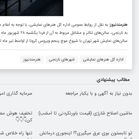
هنرمندنیوز
:
به نقل از روابط عمومی اداره کل هنرهای نمایشی، با توجه به اعلام س
به نارنجی، سالن‌های تئاتر و مشاغل مربوط به آن از فردا یکشنبه ۲۸ شهریور ماه با رعایت کامل شیوه‌نامه‌های بهداشتی فعال خواهند بود.
سالن‌های نمایش شهر تهران با شیوع موج پنجم ویروس کرونا از اواسط تیر ماه تع
اداره کل هنرهای نمایشی
شهرهای نارنجی
هنرمندنیوز
مطالب پیشنهادی
بدون نیاز به آگهی و با یکبار مراجعه
سرمایه گذاری امن 
ماشین اصلاح شارژی (قیمت باورنکردنی تا امشب)
تخفیف هوش مصنو
کن👇👇👇
تو تابستون بوی عرق میگیری؟! اینجوری درمانش
تنها راه خلاص شد