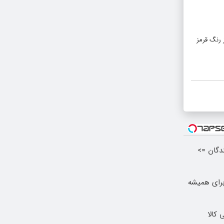
ز رنگ قرمز
ندگان =>
برای همیشه
 کالا